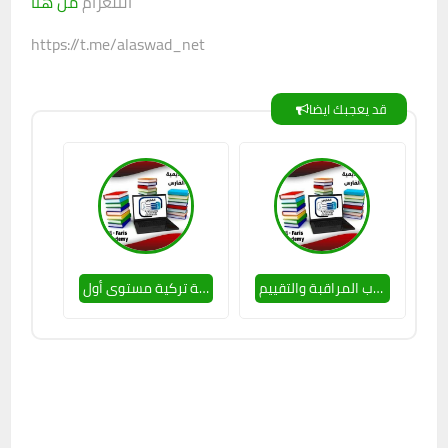
التلغرام
من هنا
https://t.me/alaswad_net
قد يعجبك ايضا
كروب المراقبة والتقييم
كروب لغة تركية مستوى أول