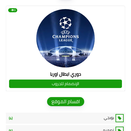
0
دوري ابطال اوربا
الإنضمام للجروب
اقسام الموقع
بوبجي
(4)
تصميم
(5)