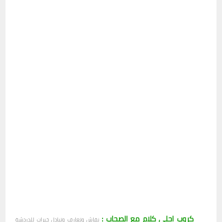
كروب احلى كلام مع الصحاب :
نقاش وتعارف وتبادل خبرات
للدردشة