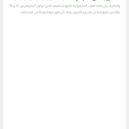
والتعارف بين عامة العرب. المجموعة مفتوحة للشباب الذين تتراوح أعمارهم بين 15 و 35
عامًا من جميع البلدان ، وتحترم الآخرين ، وتعد بأن تكون مؤدبًا وذكيًا في المحادثات