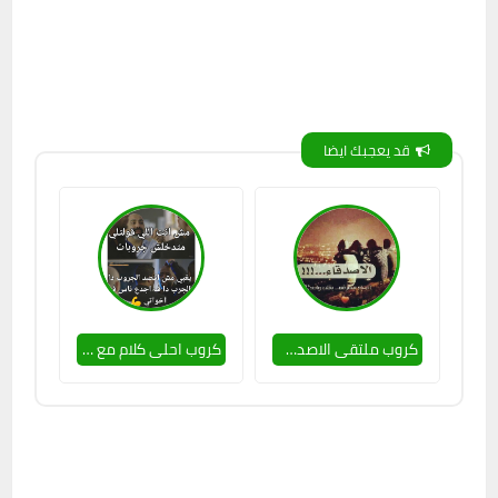
قد يعجبك ايضا
كروب ملتقى الاصدقاء
كروب احلى كلام مع الصحاب