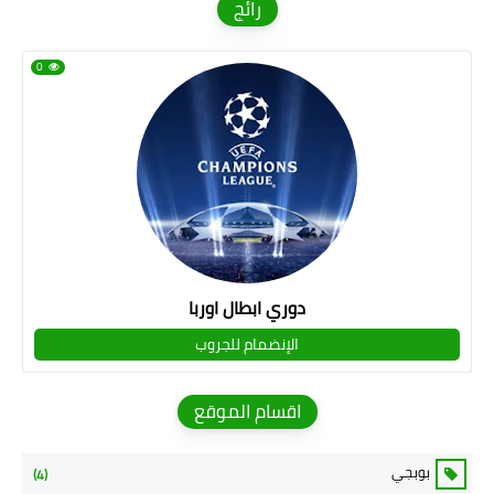
رائج
0
دوري ابطال اوربا
الإنضمام للجروب
اقسام الموقع
بوبجي
(4)